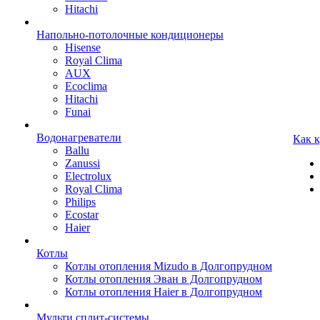
Hitachi
Напольно-потолочные кондиционеры
Hisense
Royal Clima
AUX
Ecoclima
Hitachi
Funai
Водонагреватели
Как 
Ballu
Zanussi
Electrolux
Royal Clima
Philips
Ecostar
Haier
Котлы
Котлы отопления Mizudo в Долгопрудном
Котлы отопления Эван в Долгопрудном
Котлы отопления Haier в Долгопрудном
Мульти сплит-системы