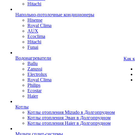
Hitachi
Напольно-потолочные кондиционеры
Hisense
Royal Clima
AUX
Ecoclima
Hitachi
Funai
Водонагреватели
Как 
Ballu
Zanussi
Electrolux
Royal Clima
Philips
Ecostar
Haier
Котлы
Котлы отопления Mizudo в Долгопрудном
Котлы отопления Эван в Долгопрудном
Котлы отопления Haier в Долгопрудном
Мульти сплит-системы