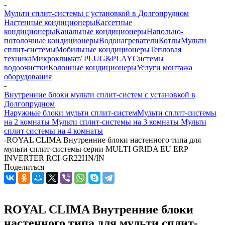
-
Мульти сплит-системы с установкой в Долгопрудном
Настенные кондиционеры
Кассетные
кондиционеры
Канальные кондиционеры
Напольно-
потолочные кондиционеры
Водонагреватели
Котлы
Мульти
сплит-системы
Мобильные кондиционеры
Тепловая
техника
Микроклимат/ PLUG&PLAY
Системы
водоочистки
Колонные кондиционеры
Услуги монтажа
оборудования
-
Внутренние блоки мульти сплит-систем с установкой в
Долгопрудном
Наружные блоки мульти сплит-систем
Мульти сплит-системы
на 2 комнаты
Мульти сплит-системы на 3 комнаты
Мульти
сплит системы на 4 комнаты
-
ROYAL CLIMA Внутренние блоки настенного типа для
мульти сплит-системы серии MULTI GRIDA EU ERP
INVERTER RCI-GR22HN/IN
Поделиться
ROYAL CLIMA Внутренние блоки
настенного типа для мульти сплит-