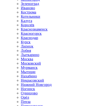
Зеленоград
Иваново
Кострома
Котельники
Калуга
Королёв
Краснознаменск
Красногорск
Краснодар
Курск
Липецк
Лобня
Лыткарино
Москва
Московский
Мурманск
Мытищи
Нахабино
Некрасовский
Нижний Новгород
Ногинск
Одинцово
Орёл
Пенза
Петрозаводск