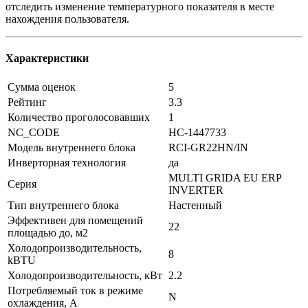
отследить изменение температурного показателя в месте
нахождения пользователя.
Характеристики
Сумма оценок
5
Рейтинг
3.3
Количество проголосовавших
1
NC_CODE
НС-1447733
Модель внутреннего блока
RCI-GR22HN/IN
Инверторная технология
да
MULTI GRIDA EU ERP
Серия
INVERTER
Тип внутреннего блока
Настенный
Эффективен для помещений
22
площадью до, м2
Холодопроизводительность,
8
kBTU
Холодопроизводительность, кВт
2.2
Потребляемый ток в режиме
N
охлаждения, A