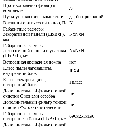
Противопылевой фильтр в
да
комплекте
Пульт управления в комплекте
да, беспроводной
Внешний статический напор, Па
N
Габаритные размеры
декоративной панели (ШxВxГ),
NxNxN
мм
Габаритные размеры
декоративной панели в упаковке
NxNxN
(ШxВxГ), мм
Встроенная дренажная помпа
нет
Класс пылевлагозащиты,
IPX4
внутренний блок
Класс электрозащиты,
I класс
внутренний блок
Дополнительный фильтр тонкой
нет
очистки С ионами серебра
Дополнительный фильтр тонкой
нет
очистки Фотокаталитический
Габаритные размеры
696x251x190
внутреннего блока (ШхВхГ), мм
Дополнительный фильтр тонкой