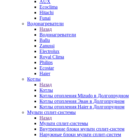
AUX
Ecoclima
Hitachi
Funai
Водонагреватели
Назад
Водонагреватели
Ballu
Zanussi
Electrolux
Royal Clima
Philips
Ecostar
Haier
Котлы
Назад
Котлы
Котлы отопления Mizudo в Долгопрудном
Котлы отопления Эван в Долгопрудном
Котлы отопления Haier в Долгопрудном
Мульти сплит-системы
Назад
Мульти сплит-системы
Внутренние блоки мульти сплит-систем
Наружные блоки мульти сплит-систем