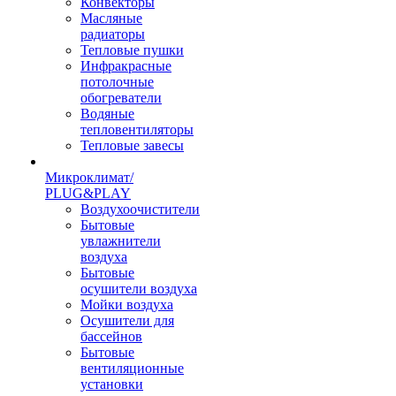
Конвекторы
Масляные
радиаторы
Тепловые пушки
Инфракрасные
потолочные
обогреватели
Водяные
тепловентиляторы
Тепловые завесы
Микроклимат/
PLUG&PLAY
Воздухоочистители
Бытовые
увлажнители
воздуха
Бытовые
осушители воздуха
Мойки воздуха
Осушители для
бассейнов
Бытовые
вентиляционные
установки