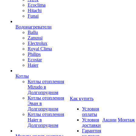
Ecoclima
Hitachi
Funai
Водонагреватели
Ballu
Zanussi
Electrolux
Royal Clima
Philips
Ecostar
Haier
Котлы
Котлы отопления
Mizudo в
Долгопрудном
Котлы отопления
Как купить
Эван в
Долгопрудном
Условия
Котлы отопления
оплаты
Haier в
Условия
Акции
Монтаж
Долгопрудном
доставки
Гарантия