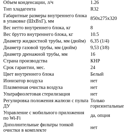
Объем конденсации, л/ч
1.26
Тип хладагента
R32
Габаритные размеры внутреннего блока
850x275x320
в упаковке (ШxВxГ), мм
Вес нетто внутреннего блока, кг
8
Вес брутто внутреннего блока, кг
10.5
Диаметр жидкостной трубы, мм (дюйм)
6,35 (1/4)
Диаметр газовой трубы, мм (дюйм)
9,53 (3/8)
Диаметр дренажной трубы, мм
16
Страна производства
КНР
Срок гарантии, мес.
24
Цвет внутреннего блока
Белый
Ионизатор воздуха
нет
Плазменная очистка воздуха
нет
Ультрафиолетовая стерилизация
нет
Регулировка положения жалюзи с пульта
Только
ДУ
горизонтальные
Управление c мобильного приложения
да, опция
по Wi-Fi
Дополнительные фильтры тонкой
нет
очистки в комплекте