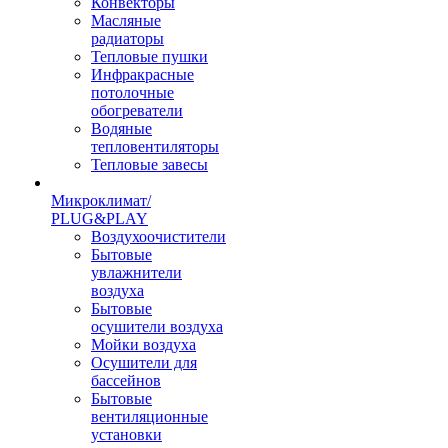
Конвекторы
Масляные
радиаторы
Тепловые пушки
Инфракрасные
потолочные
обогреватели
Водяные
тепловентиляторы
Тепловые завесы
Микроклимат/
PLUG&PLAY
Воздухоочистители
Бытовые
увлажнители
воздуха
Бытовые
осушители воздуха
Мойки воздуха
Осушители для
бассейнов
Бытовые
вентиляционные
установки