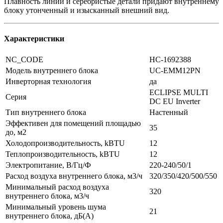
Плавность линий и серебристые детали придают внутреннему
блоку утонченный и изысканный внешний вид.
Характеристики
NC_CODE
НС-1692388
Модель внутреннего блока
UC-EMM12PN
Инверторная технология
да
ECLIPSE MULTI
Серия
DC EU Inverter
Тип внутреннего блока
Настенный
Эффективен для помещений площадью
35
до, м2
Холодопроизводительность, kBTU
12
Теплопроизводительность, kBTU
12
Электропитание, В/Гц/Ф
220-240/50/1
Расход воздуха внутреннего блока, м3/ч
320/350/420/500/550
Минимальный расход воздуха
320
внутреннего блока, м3/ч
Минимальный уровень шума
21
внутреннего блока, дБ(А)