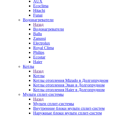
AUX
Ecoclima
Hitachi
Funai
Водонагреватели
Назад
Водонагреватели
Ballu
Zanussi
Electrolux
Royal Clima
Philips
Ecostar
Haier
Котлы
Назад
Котлы
Котлы отопления Mizudo в Долгопрудном
Котлы отопления Эван в Долгопрудном
Котлы отопления Haier в Долгопрудном
Мульти сплит-системы
Назад
Мульти сплит-системы
Внутренние блоки мульти сплит-систем
Наружные блоки мульти сплит-систем