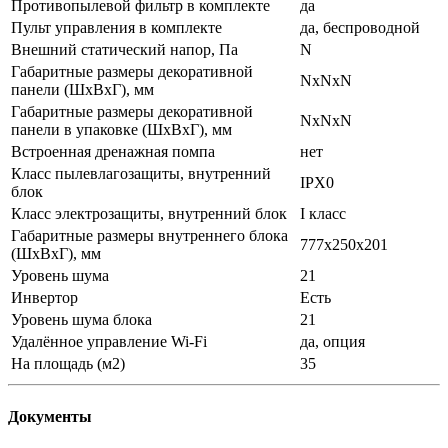
Противопылевой фильтр в комплекте
да
Пульт управления в комплекте
да, беспроводной
Внешний статический напор, Па
N
Габаритные размеры декоративной
NxNxN
панели (ШxВxГ), мм
Габаритные размеры декоративной
NxNxN
панели в упаковке (ШxВxГ), мм
Встроенная дренажная помпа
нет
Класс пылевлагозащиты, внутренний
IPX0
блок
Класс электрозащиты, внутренний блок
I класс
Габаритные размеры внутреннего блока
777x250x201
(ШхВхГ), мм
Уровень шума
21
Инвертор
Есть
Уровень шума блока
21
Удалённое управление Wi-Fi
да, опция
На площадь (м2)
35
Документы