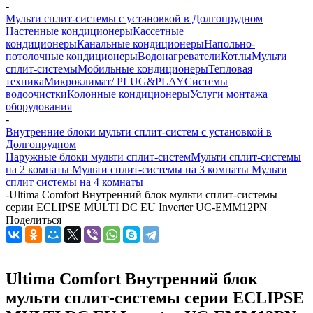
-
Мульти сплит-системы с установкой в Долгопрудном
Настенные кондиционеры
Кассетные
кондиционеры
Канальные кондиционеры
Напольно-
потолочные кондиционеры
Водонагреватели
Котлы
Мульти
сплит-системы
Мобильные кондиционеры
Тепловая
техника
Микроклимат/ PLUG&PLAY
Системы
водоочистки
Колонные кондиционеры
Услуги монтажа
оборудования
-
Внутренние блоки мульти сплит-систем с установкой в
Долгопрудном
Наружные блоки мульти сплит-систем
Мульти сплит-системы
на 2 комнаты
Мульти сплит-системы на 3 комнаты
Мульти
сплит системы на 4 комнаты
-
Ultima Comfort Внутренний блок мульти сплит-системы
серии ECLIPSE MULTI DC EU Inverter UC-EMM12PN
Поделиться
Ultima Comfort Внутренний блок
мульти сплит-системы серии ECLIPSE