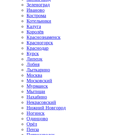
Зеленоград
Иваново
Кострома
Котельники
Калуга
Королёв
Краснознаменск
Красногорск
Краснодар
Курск
Липецк
Лобня
Лыткарино
Москва
Московский
Мурманск
Мытищи
Нахабино
Некрасовский
Нижний Новгород
Ногинск
Одинцово
Орёл
Пенза
Петрозаводск