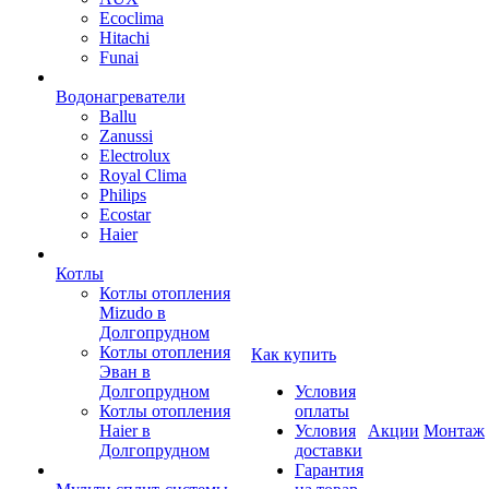
Ecoclima
Hitachi
Funai
Водонагреватели
Ballu
Zanussi
Electrolux
Royal Clima
Philips
Ecostar
Haier
Котлы
Котлы отопления
Mizudo в
Долгопрудном
Котлы отопления
Как купить
Эван в
Долгопрудном
Условия
Котлы отопления
оплаты
Haier в
Условия
Акции
Монтаж
Долгопрудном
доставки
Гарантия