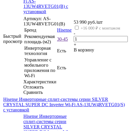
Fi AS-
13UW4RVETG01(B) с
установкой
Артикул: AS-
53 990
руб.
/шт
13UW4RVETG01(B)
+16 000 ₽ с монтажом
Бренд
Hisense
-
Быстрый
Рекомендуемая
30-45
просмотр
площадь (м2)
+
Инверторная
В корзину
Есть
технология
Управление c
мобильного
Есть
приложения по
Wi-Fi
Характеристики
Отложить
Сравнить
Hisense Инверторные сплит-системы серии SILVER
CRYSTAL SUPER DC Inverter Wi-Fi AS-13UW4RVETG01(S)
с установкой
Hisense Инверторные
сплит-системы серии
SILVER CRYSTAL