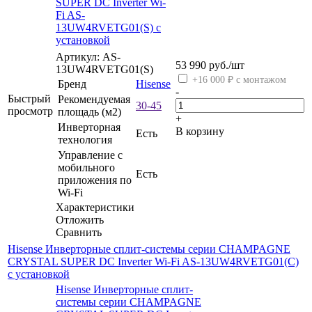
SUPER DC Inverter Wi-
Fi AS-
13UW4RVETG01(S) с
установкой
Артикул: AS-
53 990
руб.
/шт
13UW4RVETG01(S)
+16 000 ₽ с монтажом
Бренд
Hisense
-
Быстрый
Рекомендуемая
30-45
просмотр
площадь (м2)
+
Инверторная
В корзину
Есть
технология
Управление c
мобильного
Есть
приложения по
Wi-Fi
Характеристики
Отложить
Сравнить
Hisense Инверторные сплит-системы серии CHAMPAGNE
CRYSTAL SUPER DC Inverter Wi-Fi AS-13UW4RVETG01(C)
с установкой
Hisense Инверторные сплит-
системы серии CHAMPAGNE