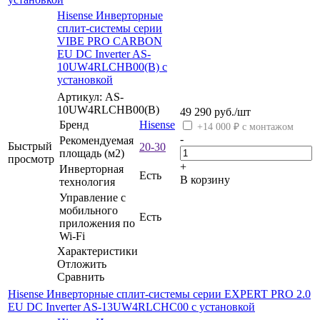
Hisense Инверторные
сплит-системы серии
VIBE PRO CARBON
EU DC Inverter AS-
10UW4RLCHB00(B) с
установкой
Артикул: AS-
10UW4RLCHB00(B)
49 290
руб.
/шт
Бренд
Hisense
+14 000 ₽ с монтажом
-
Рекомендуемая
Быстрый
20-30
площадь (м2)
просмотр
+
Инверторная
Есть
В корзину
технология
Управление c
мобильного
Есть
приложения по
Wi-Fi
Характеристики
Отложить
Сравнить
Hisense Инверторные сплит-системы серии EXPERT PRO 2.0
EU DC Inverter AS-13UW4RLCHC00 с установкой