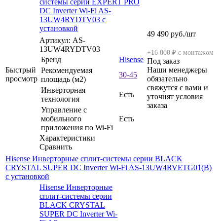
системы серии EXPERT PRO
DC Inverter Wi-Fi AS-
13UW4RYDTV03 с
установкой
49 490
руб.
/шт
Артикул: AS-
13UW4RYDTV03
+16 000 ₽ с монтажом
Бренд
Hisense
Под заказ
Быстрый
Наши менеджеры
Рекомендуемая
30-45
просмотр
обязательно
площадь (м2)
свяжутся с вами и
Инверторная
Есть
уточнят условия
технология
заказа
Управление c
мобильного
Есть
приложения по Wi-Fi
Характеристики
Сравнить
Hisense Инверторные сплит-системы серии BLACK
CRYSTAL SUPER DC Inverter Wi-Fi AS-13UW4RVETG01(B)
с установкой
Hisense Инверторные
сплит-системы серии
BLACK CRYSTAL
SUPER DC Inverter Wi-