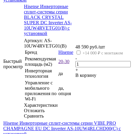
Hisense Инверторные
сплит-системы серии
BLACK CRYSTAL
SUPER DC Inverter AS-
10UW4RVETG01(B) с
установкой
Артикул: AS-
10UW4RVETG01(B)
48 590
руб.
/шт
Бренд
Hisense
+14 000 ₽ с монтажом
-
Рекомендуемая
Быстрый
20-30
площадь (м2)
просмотр
+
Инверторная
да
В корзину
технология
Управление c
мобильного
да,
приложения по
опция
Wi-Fi
Характеристики
Отложить
Сравнить
Hisense Инверторные сплит-системы серии VIBE PRO
CHAMPAGNE EU DC Inverter AS-10UW4RLCHD00(C) с
установкой