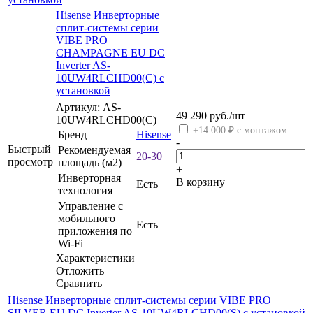
Hisense Инверторные
сплит-системы серии
VIBE PRO
CHAMPAGNE EU DC
Inverter AS-
10UW4RLCHD00(C) с
установкой
Артикул: AS-
49 290
руб.
/шт
10UW4RLCHD00(C)
+14 000 ₽ с монтажом
Бренд
Hisense
-
Быстрый
Рекомендуемая
20-30
просмотр
площадь (м2)
+
Инверторная
В корзину
Есть
технология
Управление c
мобильного
Есть
приложения по
Wi-Fi
Характеристики
Отложить
Сравнить
Hisense Инверторные сплит-системы серии VIBE PRO
SILVER EU DC Inverter AS-10UW4RLCHD00(S) с установкой