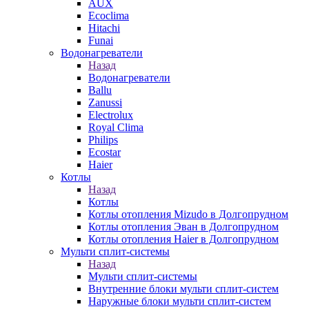
AUX
Ecoclima
Hitachi
Funai
Водонагреватели
Назад
Водонагреватели
Ballu
Zanussi
Electrolux
Royal Clima
Philips
Ecostar
Haier
Котлы
Назад
Котлы
Котлы отопления Mizudo в Долгопрудном
Котлы отопления Эван в Долгопрудном
Котлы отопления Haier в Долгопрудном
Мульти сплит-системы
Назад
Мульти сплит-системы
Внутренние блоки мульти сплит-систем
Наружные блоки мульти сплит-систем