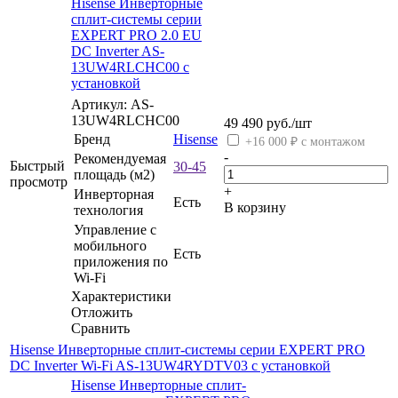
Hisense Инверторные
сплит-системы серии
EXPERT PRO 2.0 EU
DC Inverter AS-
13UW4RLCHC00 с
установкой
Артикул: AS-
13UW4RLCHC00
49 490
руб.
/шт
Бренд
Hisense
+16 000 ₽ с монтажом
-
Рекомендуемая
Быстрый
30-45
площадь (м2)
просмотр
+
Инверторная
Есть
В корзину
технология
Управление c
мобильного
Есть
приложения по
Wi-Fi
Характеристики
Отложить
Сравнить
Hisense Инверторные сплит-системы серии EXPERT PRO
DC Inverter Wi-Fi AS-13UW4RYDTV03 с установкой
Hisense Инверторные сплит-