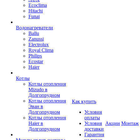
Ecoclima
Hitachi
Funai
Водонагреватели
Ballu
Zanussi
Electrolux
Royal Clima
Philips
Ecostar
Haier
Котлы
Котлы отопления
Mizudo в
Долгопрудном
Котлы отопления
Как купить
Эван в
Долгопрудном
Условия
Котлы отопления
оплаты
Haier в
Условия
Акции
Монтаж
Долгопрудном
доставки
Гарантия