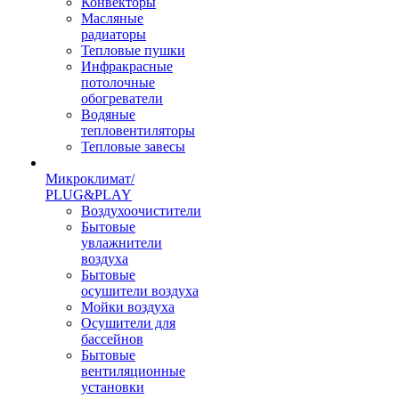
Конвекторы
Масляные
радиаторы
Тепловые пушки
Инфракрасные
потолочные
обогреватели
Водяные
тепловентиляторы
Тепловые завесы
Микроклимат/
PLUG&PLAY
Воздухоочистители
Бытовые
увлажнители
воздуха
Бытовые
осушители воздуха
Мойки воздуха
Осушители для
бассейнов
Бытовые
вентиляционные
установки