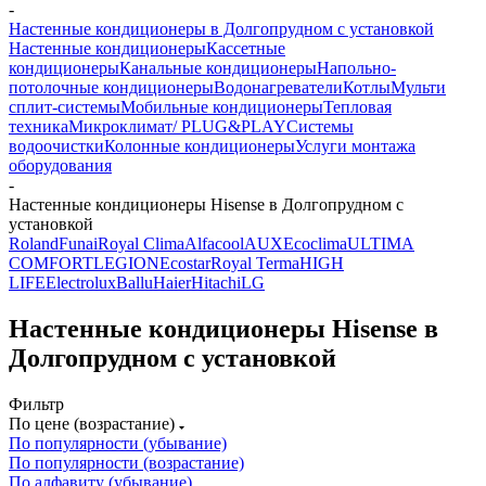
-
Настенные кондиционеры в Долгопрудном с установкой
Настенные кондиционеры
Кассетные
кондиционеры
Канальные кондиционеры
Напольно-
потолочные кондиционеры
Водонагреватели
Котлы
Мульти
сплит-системы
Мобильные кондиционеры
Тепловая
техника
Микроклимат/ PLUG&PLAY
Системы
водоочистки
Колонные кондиционеры
Услуги монтажа
оборудования
-
Настенные кондиционеры Hisense в Долгопрудном с
установкой
Roland
Funai
Royal Clima
Alfacool
AUX
Ecoclima
ULTIMA
COMFORT
LEGION
Ecostar
Royal Terma
HIGH
LIFE
Electrolux
Ballu
Haier
Hitachi
LG
Настенные кондиционеры Hisense в
Долгопрудном с установкой
Фильтр
По цене (возрастание)
По популярности (убывание)
По популярности (возрастание)
По алфавиту (убывание)