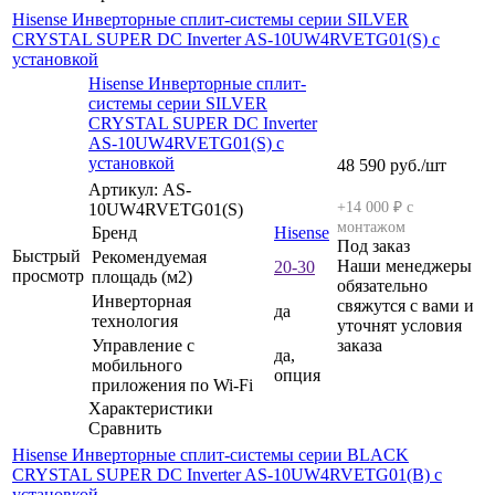
Hisense Инверторные сплит-системы серии SILVER
CRYSTAL SUPER DC Inverter AS-10UW4RVETG01(S) с
установкой
Hisense Инверторные сплит-
системы серии SILVER
CRYSTAL SUPER DC Inverter
AS-10UW4RVETG01(S) с
установкой
48 590
руб.
/шт
Артикул: AS-
+14 000 ₽ с
10UW4RVETG01(S)
монтажом
Бренд
Hisense
Под заказ
Быстрый
Рекомендуемая
Наши менеджеры
20-30
просмотр
площадь (м2)
обязательно
Инверторная
свяжутся с вами и
да
технология
уточнят условия
Управление c
заказа
да,
мобильного
опция
приложения по Wi-Fi
Характеристики
Сравнить
Hisense Инверторные сплит-системы серии BLACK
CRYSTAL SUPER DC Inverter AS-10UW4RVETG01(B) с
установкой