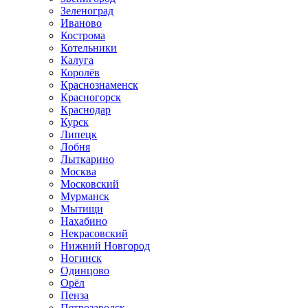
Зеленоград
Иваново
Кострома
Котельники
Калуга
Королёв
Краснознаменск
Красногорск
Краснодар
Курск
Липецк
Лобня
Лыткарино
Москва
Московский
Мурманск
Мытищи
Нахабино
Некрасовский
Нижний Новгород
Ногинск
Одинцово
Орёл
Пенза
Петрозаводск