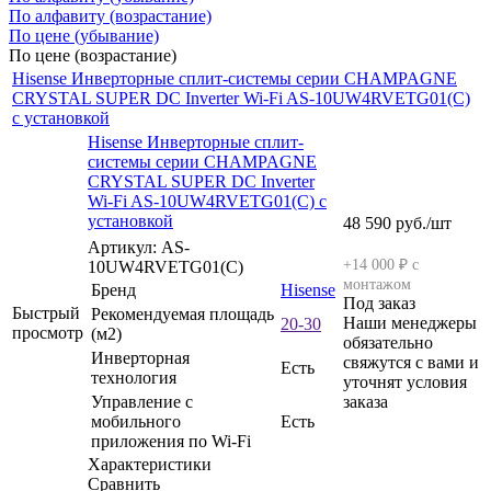
По алфавиту (возрастание)
По цене (убывание)
По цене (возрастание)
Hisense Инверторные сплит-системы серии CHAMPAGNE
CRYSTAL SUPER DC Inverter Wi-Fi AS-10UW4RVETG01(C)
с установкой
Hisense Инверторные сплит-
системы серии CHAMPAGNE
CRYSTAL SUPER DC Inverter
Wi-Fi AS-10UW4RVETG01(C) с
установкой
48 590
руб.
/шт
Артикул: AS-
+14 000 ₽ с
10UW4RVETG01(C)
монтажом
Бренд
Hisense
Под заказ
Быстрый
Рекомендуемая площадь
Наши менеджеры
20-30
просмотр
(м2)
обязательно
Инверторная
свяжутся с вами и
Есть
технология
уточнят условия
Управление c
заказа
мобильного
Есть
приложения по Wi-Fi
Характеристики
Сравнить