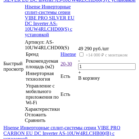
Hisense Инверторные
сплит-системы серии
VIBE PRO SILVER EU
DC Inverter AS-
10UW4RLCHD00(S) с
установкой
Артикул: AS-
10UW4RLCHD00(S)
49 290
руб.
/шт
Бренд
Hisense
+14 000 ₽ с монтажом
-
Рекомендуемая
Быстрый
20-30
площадь (м2)
просмотр
+
Инверторная
Есть
В корзину
технология
Управление c
мобильного
Есть
приложения по
Wi-Fi
Характеристики
Отложить
Сравнить
Hisense Инверторные сплит-системы серии VIBE PRO
CARBON EU DC Inverter AS-10UW4RLCHB00(B) с
установкой