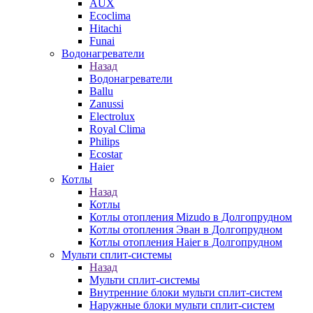
AUX
Ecoclima
Hitachi
Funai
Водонагреватели
Назад
Водонагреватели
Ballu
Zanussi
Electrolux
Royal Clima
Philips
Ecostar
Haier
Котлы
Назад
Котлы
Котлы отопления Mizudo в Долгопрудном
Котлы отопления Эван в Долгопрудном
Котлы отопления Haier в Долгопрудном
Мульти сплит-системы
Назад
Мульти сплит-системы
Внутренние блоки мульти сплит-систем
Наружные блоки мульти сплит-систем