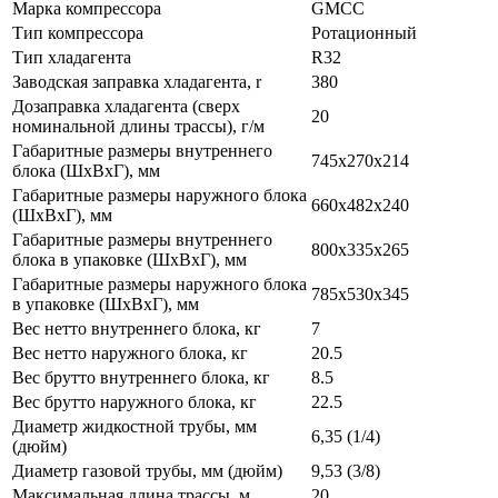
Марка компрессора
GMCC
Тип компрессора
Ротационный
Тип хладагента
R32
Заводская заправка хладагента, r
380
Дозаправка хладагента (сверх
20
номинальной длины трассы), г/м
Габаритные размеры внутреннего
745x270x214
блока (ШxВxГ), мм
Габаритные размеры наружного блока
660x482x240
(ШxВxГ), мм
Габаритные размеры внутреннего
800x335x265
блока в упаковке (ШxВxГ), мм
Габаритные размеры наружного блока
785x530x345
в упаковке (ШxВxГ), мм
Вес нетто внутреннего блока, кг
7
Вес нетто наружного блока, кг
20.5
Вес брутто внутреннего блока, кг
8.5
Вес брутто наружного блока, кг
22.5
Диаметр жидкостной трубы, мм
6,35 (1/4)
(дюйм)
Диаметр газовой трубы, мм (дюйм)
9,53 (3/8)
Максимальная длина трассы, м
20