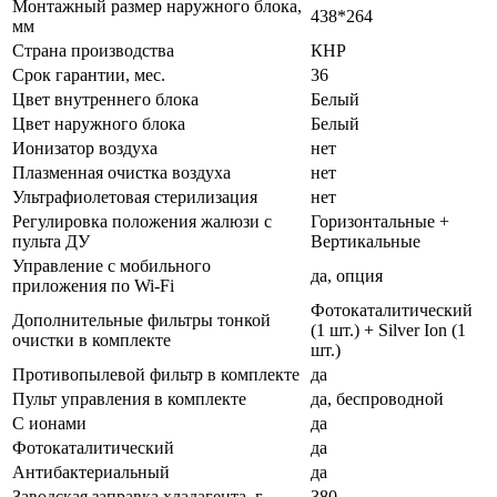
Монтажный размер наружного блока,
438*264
мм
Страна производства
КНР
Срок гарантии, мес.
36
Цвет внутреннего блока
Белый
Цвет наружного блока
Белый
Ионизатор воздуха
нет
Плазменная очистка воздуха
нет
Ультрафиолетовая стерилизация
нет
Регулировка положения жалюзи с
Горизонтальные +
пульта ДУ
Вертикальные
Управление c мобильного
да, опция
приложения по Wi-Fi
Фотокаталитический
Дополнительные фильтры тонкой
(1 шт.) + Silver Ion (1
очистки в комплекте
шт.)
Противопылевой фильтр в комплекте
да
Пульт управления в комплекте
да, беспроводной
С ионами
да
Фотокаталитический
да
Антибактериальный
да
Заводская заправка хладагента, г
380