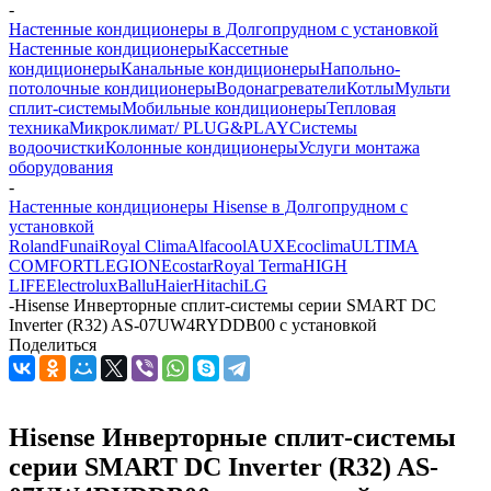
-
Настенные кондиционеры в Долгопрудном с установкой
Настенные кондиционеры
Кассетные
кондиционеры
Канальные кондиционеры
Напольно-
потолочные кондиционеры
Водонагреватели
Котлы
Мульти
сплит-системы
Мобильные кондиционеры
Тепловая
техника
Микроклимат/ PLUG&PLAY
Системы
водоочистки
Колонные кондиционеры
Услуги монтажа
оборудования
-
Настенные кондиционеры Hisense в Долгопрудном с
установкой
Roland
Funai
Royal Clima
Alfacool
AUX
Ecoclima
ULTIMA
COMFORT
LEGION
Ecostar
Royal Terma
HIGH
LIFE
Electrolux
Ballu
Haier
Hitachi
LG
-
Hisense Инверторные сплит-системы серии SMART DC
Inverter (R32) AS-07UW4RYDDB00 с установкой
Поделиться
Hisense Инверторные сплит-системы
серии SMART DC Inverter (R32) AS-