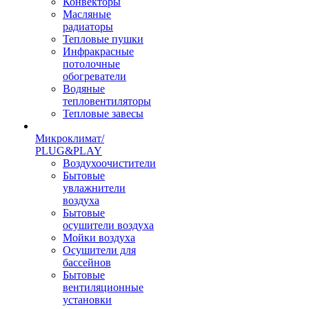
Конвекторы
Масляные
радиаторы
Тепловые пушки
Инфракрасные
потолочные
обогреватели
Водяные
тепловентиляторы
Тепловые завесы
Микроклимат/
PLUG&PLAY
Воздухоочистители
Бытовые
увлажнители
воздуха
Бытовые
осушители воздуха
Мойки воздуха
Осушители для
бассейнов
Бытовые
вентиляционные
установки