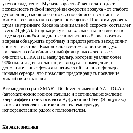
утечки хладагента. Мультискоростной вентилятор дает
возможность гибкой настройки скорости воздуха - от слабого
дуновения до мощного потока, способного за считанные
минуты охладить или согреть помещение. При этом уровень
шума внутреннего блока на минимальной скорости составляет
всего 24 дБ(А). Индикация утечки хладагента появляется в
виде кода ошибки на дисплее внутреннего блока, помогая
вовремя обнаружить проблему и предотвратить выход сплит-
системы из строя. Комплексная система очистки воздуха
включает в себя обновленный фильтр высокого класса
очистки ULTRA Hi Density фильтр, который удаляет более
90% пыли и других частиц из воздуха в помещении, и
дополнительные: фотокаталитический фильтр и фильтр с
ионами серебра, что позволяет предотвращать появление
микробов и бактерий.
Все модели серии SMART DC Inverter имеют 4D AUTO-Air
(автоматические горизонтальные и вертикальные жалюзи),
энергоэффективность класса А, функцию I Feel (Я ощущаю),
которая позволяет контролировать температуру
непосредственно рядом с пользователем.
Характеристики