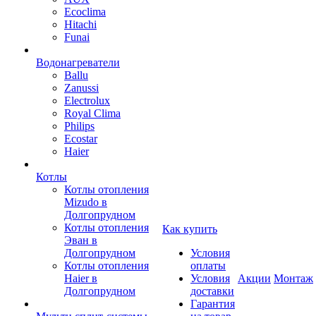
Ecoclima
Hitachi
Funai
Водонагреватели
Ballu
Zanussi
Electrolux
Royal Clima
Philips
Ecostar
Haier
Котлы
Котлы отопления
Mizudo в
Долгопрудном
Котлы отопления
Как купить
Эван в
Долгопрудном
Условия
Котлы отопления
оплаты
Haier в
Условия
Акции
Монтаж
Долгопрудном
доставки
Гарантия