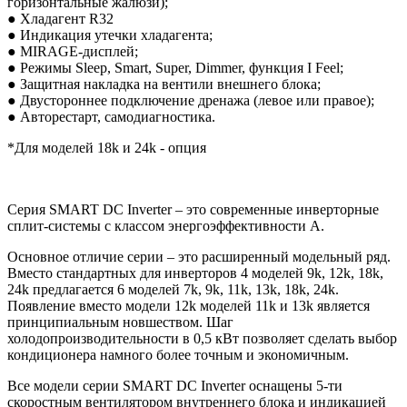
горизонтальные жалюзи);
● Хладагент R32
● Индикация утечки хладагента;
● MIRAGE-дисплей;
● Режимы Sleep, Smart, Super, Dimmer, функция I Feel;
● Защитная накладка на вентили внешнего блока;
● Двустороннее подключение дренажа (левое или правое);
● Авторестарт, самодиагностика.
*Для моделей 18k и 24k - опция
Серия SMART DC Inverter – это современные инверторные
сплит-системы с классом энергоэффективности А.
Основное отличие серии – это расширенный модельный ряд.
Вместо стандартных для инверторов 4 моделей 9k, 12k, 18k,
24k предлагается 6 моделей 7k, 9k, 11k, 13k, 18k, 24k.
Появление вместо модели 12k моделей 11k и 13k является
принципиальным новшеством. Шаг
холодопроизводительности в 0,5 кВт позволяет сделать выбор
кондиционера намного более точным и экономичным.
Все модели серии SMART DC Inverter оснащены 5-ти
скоростным вентилятором внутреннего блока и индикацией