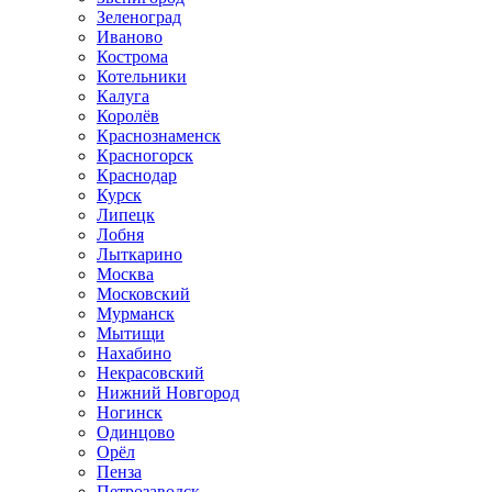
Зеленоград
Иваново
Кострома
Котельники
Калуга
Королёв
Краснознаменск
Красногорск
Краснодар
Курск
Липецк
Лобня
Лыткарино
Москва
Московский
Мурманск
Мытищи
Нахабино
Некрасовский
Нижний Новгород
Ногинск
Одинцово
Орёл
Пенза
Петрозаводск