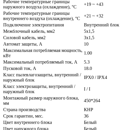
Рабочие температурные границы
+19 ~ +43
наружного воздуха (охлаждение), °C
Рабочие температурные границы
+21 ~ +32
внутреннего воздуха (охлаждение), °C
Подключение электропитания
Внутренний блок
Межблочный кабель, мм2
5x1,5
Силовой кабель, мм2
3x1,5
Автомат защиты, А
10
Максимальная потребляемая мощность,
1.00
кВт
Максимальный потребляемый ток, А
5.3
Пусковой ток, А
18.0
Класс пылевлагозащиты, внутренний /
IPX0 / IPX4
наружный блок
Класс электрозащиты, внутренний /
I / I
наружный блок
Монтажный размер наружного блока,
450*264
мм
Страна производства
КНР
Срок гарантии, мес.
36
Цвет внутреннего блока
Белый
Цвет наружного блока
Белый