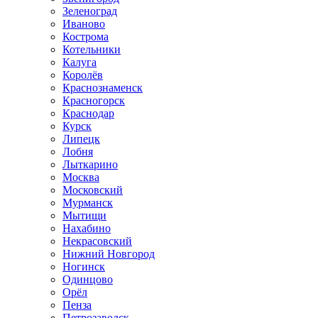
Зеленоград
Иваново
Кострома
Котельники
Калуга
Королёв
Краснознаменск
Красногорск
Краснодар
Курск
Липецк
Лобня
Лыткарино
Москва
Московский
Мурманск
Мытищи
Нахабино
Некрасовский
Нижний Новгород
Ногинск
Одинцово
Орёл
Пенза
Петрозаводск