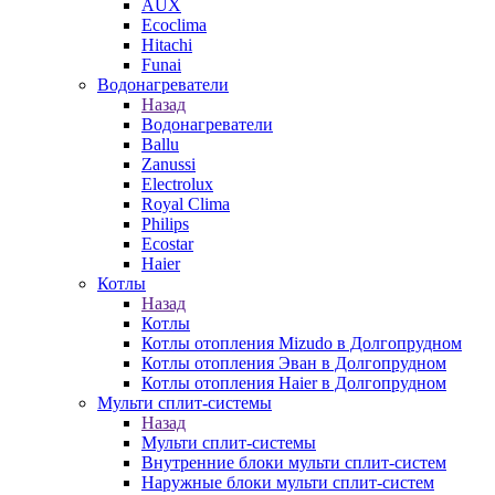
AUX
Ecoclima
Hitachi
Funai
Водонагреватели
Назад
Водонагреватели
Ballu
Zanussi
Electrolux
Royal Clima
Philips
Ecostar
Haier
Котлы
Назад
Котлы
Котлы отопления Mizudo в Долгопрудном
Котлы отопления Эван в Долгопрудном
Котлы отопления Haier в Долгопрудном
Мульти сплит-системы
Назад
Мульти сплит-системы
Внутренние блоки мульти сплит-систем
Наружные блоки мульти сплит-систем