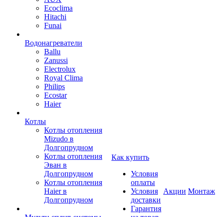
Ecoclima
Hitachi
Funai
Водонагреватели
Ballu
Zanussi
Electrolux
Royal Clima
Philips
Ecostar
Haier
Котлы
Котлы отопления
Mizudo в
Долгопрудном
Котлы отопления
Как купить
Эван в
Долгопрудном
Условия
Котлы отопления
оплаты
Haier в
Условия
Акции
Монтаж
Долгопрудном
доставки
Гарантия