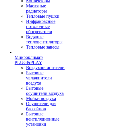
Конвекторы
Масляные
радиаторы
Тепловые пушки
Инфракрасные
потолочные
обогреватели
Водяные
тепловентиляторы
Тепловые завесы
Микроклимат/
PLUG&PLAY
Воздухоочистители
Бытовые
увлажнители
воздуха
Бытовые
осушители воздуха
Мойки воздуха
Осушители для
бассейнов
Бытовые
вентиляционные
установки