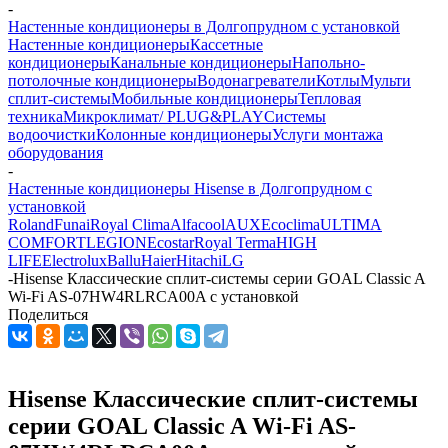
-
Настенные кондиционеры в Долгопрудном с установкой
Настенные кондиционеры
Кассетные
кондиционеры
Канальные кондиционеры
Напольно-
потолочные кондиционеры
Водонагреватели
Котлы
Мульти
сплит-системы
Мобильные кондиционеры
Тепловая
техника
Микроклимат/ PLUG&PLAY
Системы
водоочистки
Колонные кондиционеры
Услуги монтажа
оборудования
-
Настенные кондиционеры Hisense в Долгопрудном с
установкой
Roland
Funai
Royal Clima
Alfacool
AUX
Ecoclima
ULTIMA
COMFORT
LEGION
Ecostar
Royal Terma
HIGH
LIFE
Electrolux
Ballu
Haier
Hitachi
LG
-
Hisense Классические сплит-системы серии GOAL Classic A
Wi-Fi AS-07HW4RLRCA00A с установкой
Поделиться
Hisense Классические сплит-системы
серии GOAL Classic A Wi-Fi AS-