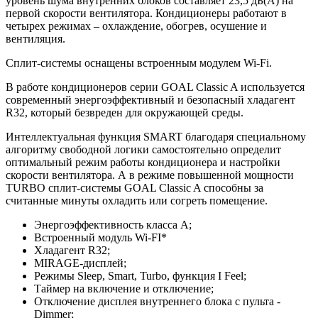
уровень шума внутренних блоков составляет 23,5 дБ(А) на
первой скорости вентилятора. Кондиционеры работают в
четырех режимах – охлаждение, обогрев, осушение и
вентиляция.
Сплит-системы оснащены встроенным модулем Wi-Fi.
В работе кондиционеров серии GOAL Classic A используется
современный энергоэффективный и безопасный хладагент
R32, который безвреден для окружающей среды.
Интеллектуальная функция SMART благодаря специальному
алгоритму свободной логики самостоятельно определит
оптимальный режим работы кондиционера и настройки
скорости вентилятора. А в режиме повышенной мощности
TURBO сплит-системы GOAL Classic A способны за
считанные минуты охладить или согреть помещение.
Энергоэффективность класса А;
Встроенный модуль Wi-FI*
Хладагент R32;
MIRAGE-дисплей;
Режимы Sleep, Smart, Turbo, функция I Feel;
Таймер на включение и отключение;
Отключение дисплея внутреннего блока с пульта -
Dimmer;