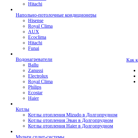
Hitachi
Напольно-потолочные кондиционеры
Hisense
Royal Clima
AUX
Ecoclima
Hitachi
Funai
Водонагреватели
Как 
Ballu
Zanussi
Electrolux
Royal Clima
Philips
Ecostar
Haier
Котлы
Котлы отопления Mizudo в Долгопрудном
Котлы отопления Эван в Долгопрудном
Котлы отопления Haier в Долгопрудном
Мульти сплит-системы