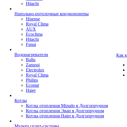
Hitachi
Напольно-потолочные кондиционеры
Hisense
Royal Clima
AUX
Ecoclima
Hitachi
Funai
Водонагреватели
Как 
Ballu
Zanussi
Electrolux
Royal Clima
Philips
Ecostar
Haier
Котлы
Котлы отопления Mizudo в Долгопрудном
Котлы отопления Эван в Долгопрудном
Котлы отопления Haier в Долгопрудном
Мульти сплит-системы