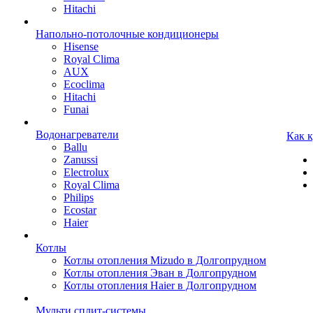
Hitachi
Напольно-потолочные кондиционеры
Hisense
Royal Clima
AUX
Ecoclima
Hitachi
Funai
Водонагреватели
Как 
Ballu
Zanussi
Electrolux
Royal Clima
Philips
Ecostar
Haier
Котлы
Котлы отопления Mizudo в Долгопрудном
Котлы отопления Эван в Долгопрудном
Котлы отопления Haier в Долгопрудном
Мульти сплит-системы