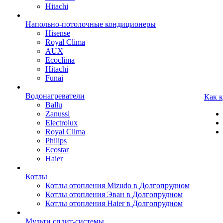
Hitachi
Напольно-потолочные кондиционеры
Hisense
Royal Clima
AUX
Ecoclima
Hitachi
Funai
Водонагреватели
Как 
Ballu
Zanussi
Electrolux
Royal Clima
Philips
Ecostar
Haier
Котлы
Котлы отопления Mizudo в Долгопрудном
Котлы отопления Эван в Долгопрудном
Котлы отопления Haier в Долгопрудном
Мульти сплит-системы