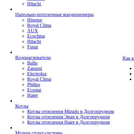
Hitachi
Напольно-потолочные кондиционеры
Hisense
Royal Clima
AUX
Ecoclima
Hitachi
Funai
Водонагреватели
Как 
Ballu
Zanussi
Electrolux
Royal Clima
Philips
Ecostar
Haier
Котлы
Котлы отопления Mizudo в Долгопрудном
Котлы отопления Эван в Долгопрудном
Котлы отопления Haier в Долгопрудном
Мульти сплит-системы