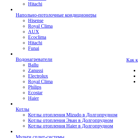
Hitachi
Напольно-потолочные кондиционеры
Hisense
Royal Clima
AUX
Ecoclima
Hitachi
Funai
Водонагреватели
Как 
Ballu
Zanussi
Electrolux
Royal Clima
Philips
Ecostar
Haier
Котлы
Котлы отопления Mizudo в Долгопрудном
Котлы отопления Эван в Долгопрудном
Котлы отопления Haier в Долгопрудном
Мульти сплит-системы